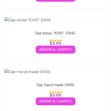
Dije letras “lOVE” (PAR)
$
3.00
Valorado con
5.00
AÑADIR AL CARRITO
de 5
Dije Hand made (PAR)
$
3.00
Valorado con
5.00
AÑADIR AL CARRITO
de 5