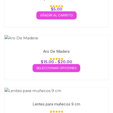
$
5.00
Valorado con
5.00
AÑADIR AL CARRITO
de 5
Aro De Madera
$
15.00
-
$
20.00
Valorado con
5.00
SELECCIONAR OPCIONES
de 5
Lentes para muñecos 9 cm