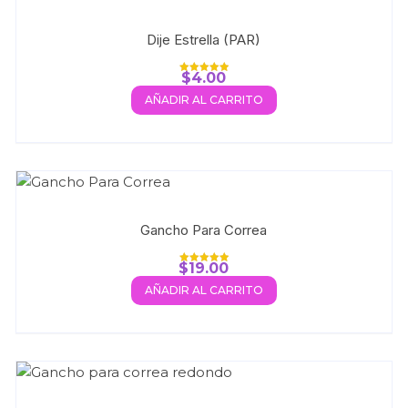
Dije Estrella (PAR)
$
4.00
Valorado con
5.00
AÑADIR AL CARRITO
de 5
Gancho Para Correa
$
19.00
Valorado con
5.00
AÑADIR AL CARRITO
de 5