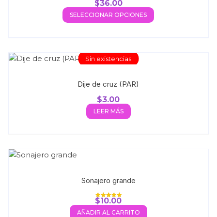
$
36.00
Valorado con
5.00
SELECCIONAR OPCIONES
de 5
Sin existencias
Dije de cruz (PAR)
$
3.00
LEER MÁS
Sonajero grande
$
10.00
Valorado con
5.00
AÑADIR AL CARRITO
de 5