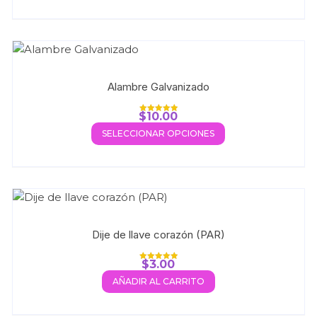
Alambre Galvanizado
$
10.00
Valorado con
5.00
SELECCIONAR OPCIONES
de 5
Dije de llave corazón (PAR)
$
3.00
Valorado con
5.00
AÑADIR AL CARRITO
de 5