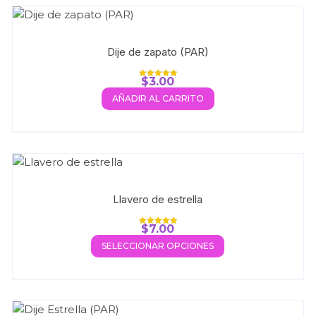
Dije de zapato (PAR)
$
3.00
Valorado con
5.00
AÑADIR AL CARRITO
de 5
Llavero de estrella
$
7.00
Valorado con
5.00
SELECCIONAR OPCIONES
de 5