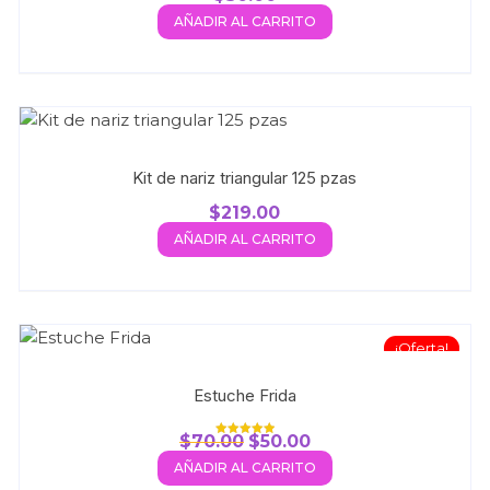
AÑADIR AL CARRITO
Kit de nariz triangular 125 pzas
$
219.00
AÑADIR AL CARRITO
¡Oferta!
Estuche Frida
$
70.00
$
50.00
Valorado con
5.00
AÑADIR AL CARRITO
de 5