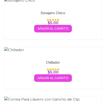
Sonajero Chico
$
5.00
Valorado con
5.00
AÑADIR AL CARRITO
de 5
Chillador
$
5.00
Valorado con
5.00
AÑADIR AL CARRITO
de 5