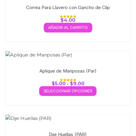
Correa Para Llavero con Gancho de Clip
$
4.00
Valorado con
5.00
AÑADIR AL CARRITO
de 5
Aplique de Mariposas (Par)
$
5.00
-
$
9.00
Valorado con
5.00
SELECCIONAR OPCIONES
de 5
Dije Huellas (PAR)