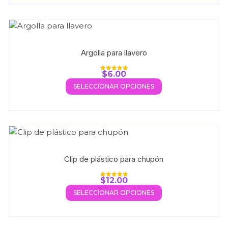
Argolla para llavero
$
6.00
Valorado con
5.00
SELECCIONAR OPCIONES
de 5
Clip de plástico para chupón
$
12.00
Valorado con
5.00
SELECCIONAR OPCIONES
de 5