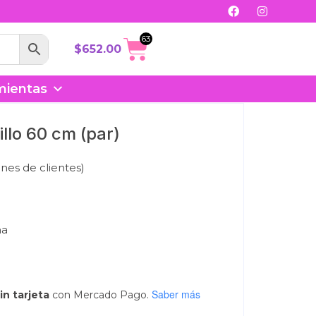
63
$
652.00
mientas
llo 60 cm (par)
nes de clientes)
na
Saber más
in tarjeta
con Mercado Pago.