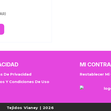
PAR)
ACIDAD
MI CONTR
as De Privacidad
Restablecer Mi
os Y Condiciones De Uso
Tejidos Vianey | 2026