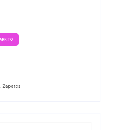
CARRITO
s
,
Zapatos