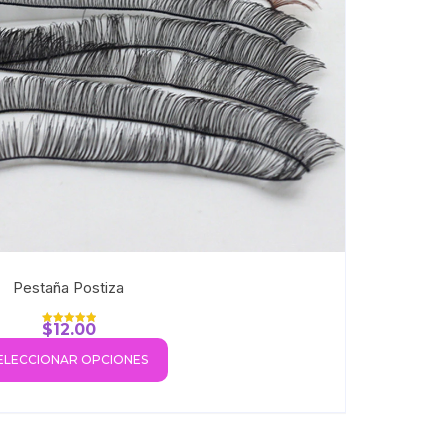
Pestaña Postiza
$
12.00
Valorado con
5.00
de 5
ELECCIONAR OPCIONES