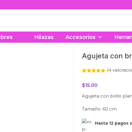
bres
Hilazas
Accesorios
Herra
Agujeta con bri
(
4
valoracio
Valorado
4
5.00
con
$
15.00
de 5 en
base a
valoracione
Agujeta con brillo pla
s de
clientes
Tamaño: 60 cm
Hasta 12 pagos s