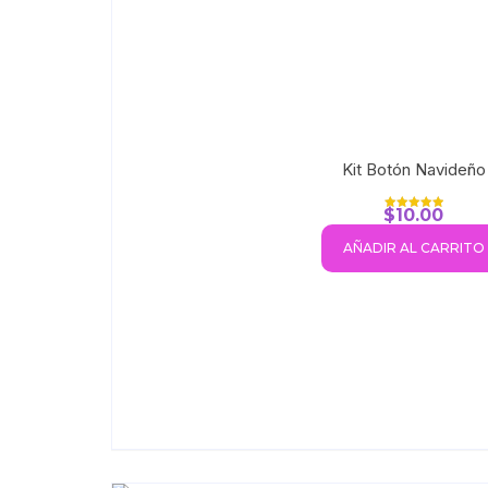
Kit Botón Navideño
$
10.00
Valorado con
5.00
de 5
AÑADIR AL CARRITO