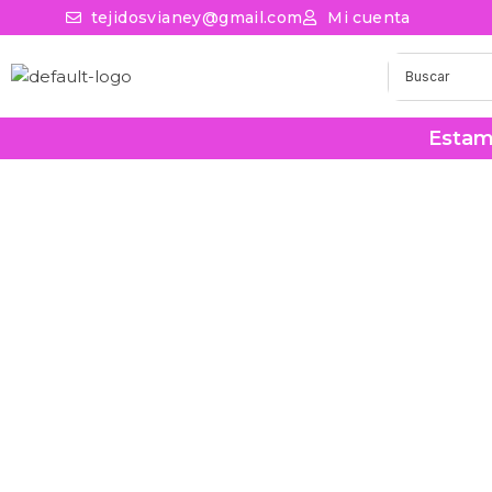
tejidosvianey@gmail.com
Mi cuenta
Estam