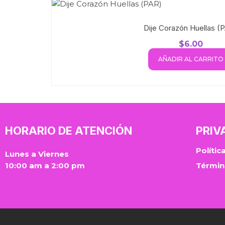
Dije Corazón Huellas (
$
6.00
AÑADIR AL CARRITO
HORARIO DE ATENCIÓN
PRIV
Polític
Lunes a Viernes
10:00 am a 2:00 pm
Términ